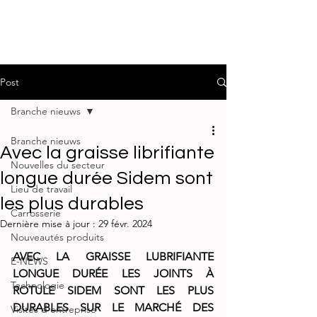
Post
Branche nieuws
Branche nieuws
Avec la graisse librifiante
Nouvelles du secteur
longue durée Sidem sont
Lieu de travail
les plus durables
Carrosserie
Dernière mise à jour :
29 févr. 2024
Nouveautés produits
AVEC LA GRAISSE LUBRIFIANTE 
E-NEWS
LONGUE DURÉE LES JOINTS À 
Technologie
ROTULE SIDEM SONT LES PLUS 
DURABLES SUR LE MARCHÉ DES 
Visites d'entreprise