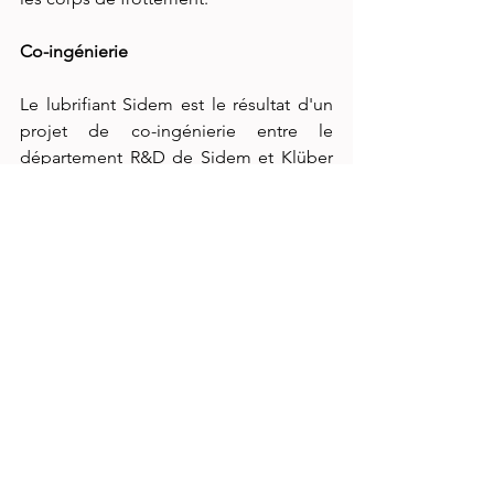
Co-ingénierie
Le lubrifiant Sidem est le résultat d'un 
projet de co-ingénierie entre le 
département R&D de Sidem et Klüber 
Lubrifaction. Les pièces de direction et 
de suspension sont exposées à des 
conditions exigeantes dans le cadre de 
l'utilisation quotidienne (couple, 
températures, conditions 
météorologiques). C’est pourquoi 
plusieurs types de lubrifiants ont été 
testés intensivement dans les 
laboratoires de Sidem avant de trouver 
la solution parfaite et d’assurer ainsi la 
plus longue durée de vie. Enfin, la 
composition de la graisse est exempte 