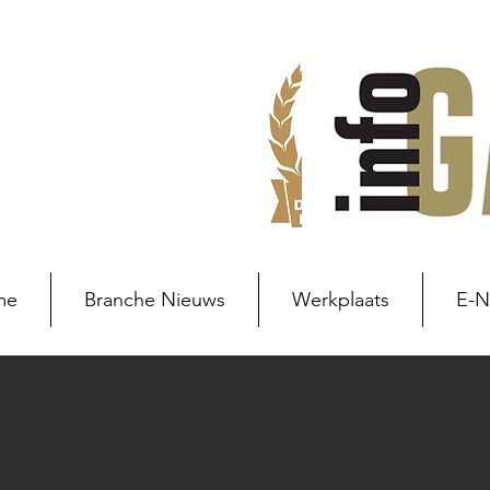
me
Branche Nieuws
Werkplaats
E-
Branche nieuws
Branchenie