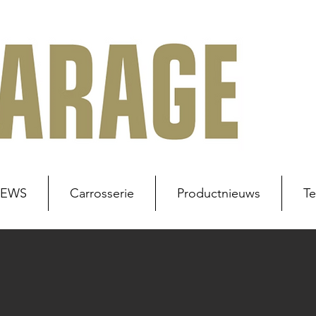
NEWS
Carrosserie
Productnieuws
Te
uws
Werkplaats
Carrosserie