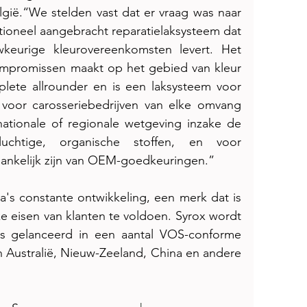
lgië.“We stelden vast dat er vraag was naar 
ioneel aangebracht reparatielaksysteem dat 
keurige kleurovereenkomsten levert. Het 
compromissen maakt op het gebied van kleur 
plete allrounder en is een laksysteem voor 
 voor carosseriebedrijven van elke omvang 
tionale of regionale wetgeving inzake de 
luchtige, organische stoffen, en voor 
fhankelijk zijn van OEM-goedkeuringen.”
ta's constante ontwikkeling, een merk dat is 
 eisen van klanten te voldoen. Syrox wordt 
s gelanceerd in een aantal VOS-conforme 
 Australië, Nieuw-Zeeland, China en andere 