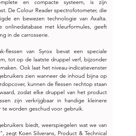
omplete en compacte systeem, is zijn 
st. De Colour Reader spectrofotometer, die 
igde en bewezen technologie van Axalta. 
e onlinedatabase met kleurformules, geeft 
g in de carrosserie. 
k-flessen van Syrox bevat een speciale 
 tot op de laatste druppel verf, bijzonder 
maken. Ook laat het niveau-indicatievenster 
gebruikers zien wanneer de inhoud bijna op 
erdopcover, kunnen de flessen rechtop staan 
ard, zodat elke druppel van het product 
sen zijn verkrijgbaar in handige kleinere 
r te worden geschud voor gebruik.
gebruikers biedt, weerspiegelen wat we van 
 zegt Koen Silverans, Product & Technical 