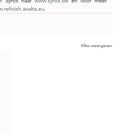
r Syrox naar 
www.syrox.be
 en voor meer 
.refinish.axalta.eu
.
Alles weergeven