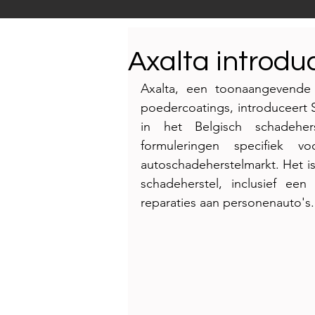
Productnieuws
E-NEW
Axalta introduc
Axalta, een toonaangevende w
Reportages
poedercoatings, introduceert S
in het Belgisch schadehers
formuleringen specifiek 
autoschadeherstelmarkt. Het i
schadeherstel, inclusief een
reparaties aan personenauto's.