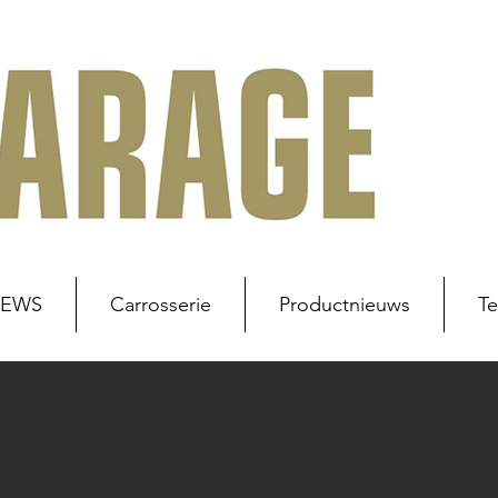
NEWS
Carrosserie
Productnieuws
Te
uws
Werkplaats
Carrosserie