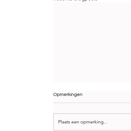
Opmerkingen
Plaats een opmerking...
Best Brands 2026