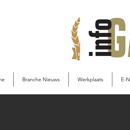
me
Branche Nieuws
Werkplaats
E-
Branche nieuws
Branchenie