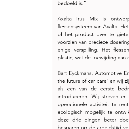
bedoeld is.”
Axalta Irus Mix is ​​ont
flessensysteem van Axalta. Het 
of het product over te gieten
voorzien van precieze dosering
enige verspilling. Het fless
plastic, wat de toewijding aa
Bart Eyckmans, Automotive Ent
the future of car care’ en wij z
als een van de eerste bedr
introduceren. Wij streven er 
operationele activiteit te re
ecologisch mogelijk te ontwik
deze drie dingen beter doe
besparen op de arbeidstijd v