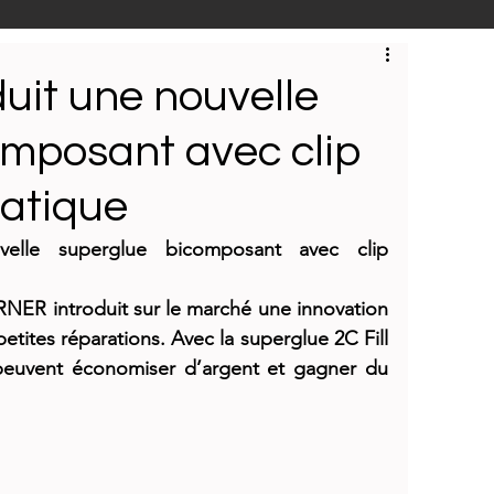
 produits
E-NEWS
uit une nouvelle
omposant avec clip
ntreprise
Reportages
atique
elle superglue bicomposant avec clip 
ERNER introduit sur le marché une innovation 
etites réparations. Avec la superglue 2C Fill 
 peuvent économiser d’argent et gagner du 