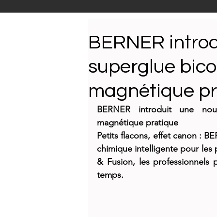
Carrosserie
Nouveautés
BERNER introd
superglue bic
Technologie
Visites d'e
magnétique pr
BERNER introduit une nouv
magnétique pratique
Petits flacons, effet canon : B
chimique intelligente pour les p
& Fusion, les professionnels
temps.