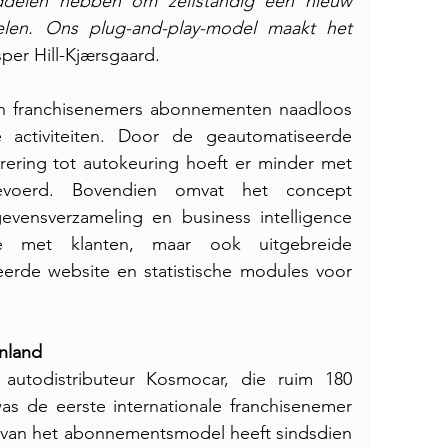
delen hebben om zelfstandig een nieuw 
elen. Ons plug-and-play-model maakt het 
sper Hill-Kjærsgaard.
n franchisenemers abonnementen naadloos 
 activiteiten. Door de geautomatiseerde 
rering tot autokeuring hoeft er minder met 
voerd. Bovendien omvat het concept 
vensverzameling en business intelligence 
e met klanten, maar ook uitgebreide 
erde website en statistische modules voor 
enland
utodistributeur Kosmocar, die ruim 180 
as de eerste internationale franchisenemer 
 van het abonnementsmodel heeft sindsdien 