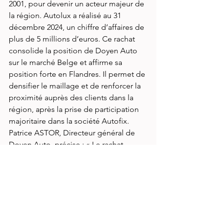
2001, pour devenir un acteur majeur de 
la région. Autolux a réalisé au 31 
décembre 2024, un chiffre d’affaires de 
plus de 5 millions d’euros. Ce rachat 
consolide la position de Doyen Auto 
sur le marché Belge et affirme sa 
position forte en Flandres. Il permet de 
densifier le maillage et de renforcer la 
proximité auprès des clients dans la 
région, après la prise de participation 
majoritaire dans la société Autofix. 
Patrice ASTOR, Directeur général de 
Doyen Auto, précise : « Le rachat 
d’Autolux est une opportunité qui va 
permettre d’accélérer le 
développement de Doyen Auto en 
Belgique.  Sven Pollet restera au 
commande d’Autolux afin de 
développer les activités et 