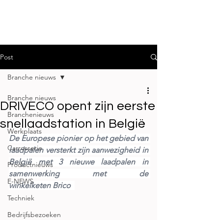
Post
Branche nieuws
Branche nieuws
DRIVECO opent zijn eerste
Branchenieuws
snellaadstation in België
Werkplaats
De Europese pionier op het gebied van 
Carrosserie
laadpalen versterkt zijn aanwezigheid in 
België met 3 nieuwe laadpalen in 
Productnieuws
samenwerking met de 
E-NEWS
winkelketen Brico 
Techniek
Bedrijfsbezoeken