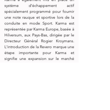
système d'échappement actif 
spécialement programmé pour fournir 
une note rauque et sportive lors de la 
conduite en mode Sport. Karma est 
représentée par Karma Europe, basée à 
Hilversum, aux Pays-Bas, dirigée par le 
Directeur Général Rogier Kroymans. 
L'introduction de la Revero marque une 
étape importante pour Karma et 
signifie une expansion sur le marché 
européen. Rogier Kroymans : « 
Nous 
proposerons la Karma Revero en 
Europe à partir du quatrième trimestre 
2024 via un réseau de partenaires 
exclusifs qui, conformément à 
l'exclusivité de la Karma Revero, 
apporteront un service personnalisé à 
nos clients, où qu'ils habitent.
 »