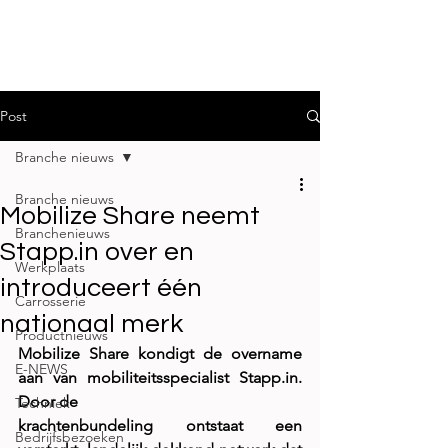
Post
Branche nieuws
Branche nieuws
Mobilize Share neemt
Branchenieuws
Stapp.in over en
Werkplaats
introduceert één
Carrosserie
nationaal merk
Productnieuws
Mobilize Share kondigt de overname 
E-NEWS
aan van mobiliteitsspecialist Stapp.in. 
Door de
Techniek
krachtenbundeling ontstaat een 
Bedrijfsbezoeken