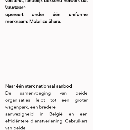
versterkt, landelijk dekkend netwerk dat 
Reportages
voortaan
opereert onder één uniforme 
merknaam: Mobilize Share.
Naar één sterk nationaal aanbod
De samenvoeging van beide 
organisaties leidt tot een groter 
wagenpark, een bredere
aanwezigheid in België en een 
efficiëntere dienstverlening. Gebruikers 
van beide