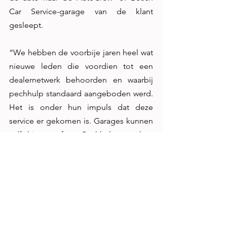
Car Service-garage van de klant 
gesleept.
“We hebben de voorbije jaren heel wat 
nieuwe leden die voordien tot een 
dealernetwerk behoorden en waarbij 
pechhulp standaard aangeboden werd. 
Het is onder hun impuls dat deze 
service er gekomen is. Garages kunnen 
zelf kiezen of ze Pechhulp aan hun 
klanten aanbieden. Ondertussen 
bieden al zo’n 60 Bosch Car Service- en 
AutoCrew-garages Pechhulp aan”, licht 
Vanderperren toe. 
Blijvend inzetten op opleiding en 