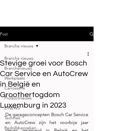
Post
Branche nieuws
Branche nieuws
Stevige groei voor Bosch
Branchenieuws
Car Service en AutoCrew
Werkplaats
in België en
Carrosserie
Groothertogdom
Productnieuws
Luxemburg in 2023
E-NEWS
De garageconcepten Bosch Car Service 
Techniek
en AutoCrew zijn het voorbije jaar 
Bedrijfsbezoeken
stevig gegroeid in België en het 