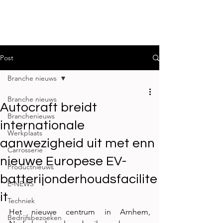
Post
Branche nieuws
Branche nieuws
Autocraft breidt
Branchenieuws
internationale
Werkplaats
aanwezigheid uit met enn
Carrosserie
nieuwe Europese EV-
Productnieuws
batterijonderhoudsfacilite
E-NEWS
it
Techniek
Het nieuwe centrum in Arnhem, 
Bedrijfsbezoeken