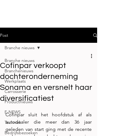
Post
Branche nieuws
Branche nieuws
Cofinpar verkoopt
Branchenieuws
dochteronderneming
Werkplaats
Sonama en versnelt haar
Carrosserie
diversificatiest
Productnieuws
E-NEWS
Cofinpar sluit het hoofdstuk af als 
autodealer die meer dan 36 jaar 
Techniek
geleden van start ging met de recente 
Bedrijfsbezoeken