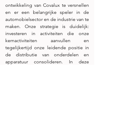
ontwikkeling van Covalux te versnellen 
en er een belangrijke speler in de 
automobielsector en de industrie van te 
maken. Onze strategie is duidelijk: 
investeren in activiteiten die onze 
kernactiviteiten aanvullen en 
tegelijkertijd onze leidende positie in 
de distributie van onderdelen en 
apparatuur consolideren. In deze 
context zetten we onze inspanningen 
voort om strategische spelers over te 
nemen om onze waardeketen te 
versterken”, aldus het management van 
Cofinpar.