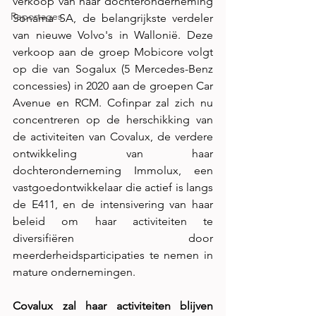
verkoop van haar dochteronderneming 
Reportages
Sonama SA, de belangrijkste verdeler 
van nieuwe Volvo's in Wallonië. Deze 
verkoop aan de groep Mobicore volgt 
op die van Sogalux (5 Mercedes-Benz 
concessies) in 2020 aan de groepen Car 
Avenue en RCM. Cofinpar zal zich nu 
concentreren op de herschikking van 
de activiteiten van Covalux, de verdere 
ontwikkeling van haar 
dochteronderneming Immolux, een 
vastgoedontwikkelaar die actief is langs 
de E411, en de intensivering van haar 
beleid om haar activiteiten te 
diversifiëren door 
meerderheidsparticipaties te nemen in 
mature ondernemingen.
Covalux zal haar activiteiten blijven 