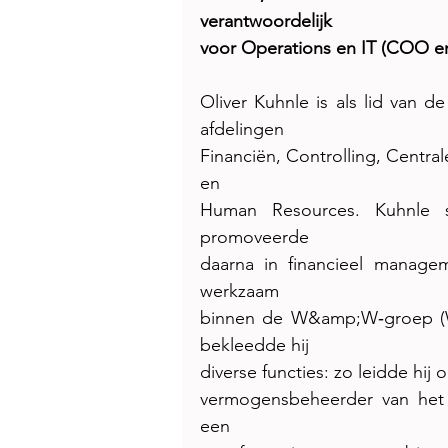
verantwoordelijk
voor Operations en IT (COO e
Oliver Kuhnle is als lid van d
afdelingen
Financiën, Controlling, Centra
en
Human Resources. Kuhnle st
promoveerde
daarna in financieel managem
werkzaam
binnen de W&amp;W‑groep (W
bekleedde hij
diverse functies: zo leidde hi
vermogensbeheerder van het c
een