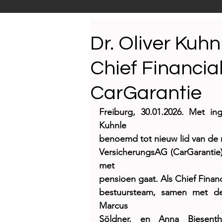
Productnieuws
E-NEW
Dr. Oliver Kuh
Chief Financia
Reportages
CarGarantie
Freiburg, 30.01.2026. Met in
Kuhnle
benoemd tot nieuw lid van de 
VersicherungsAG (CarGarantie)
met
pensioen gaat. Als Chief Financ
bestuursteam, samen met de 
Marcus
Söldner, en Anna Biesent