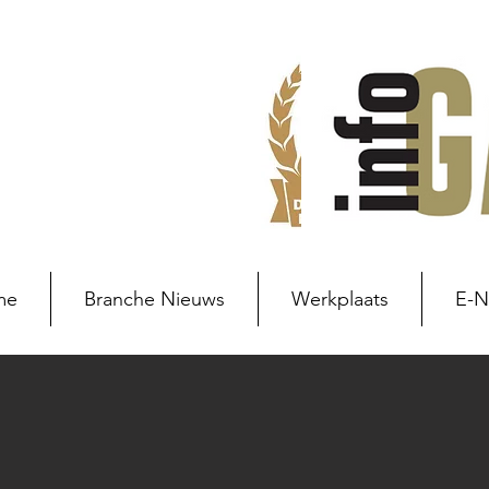
me
Branche Nieuws
Werkplaats
E-
Branche nieuws
Branchenie