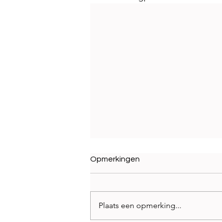
Opmerkingen
Plaats een opmerking...
Best Brands 2026