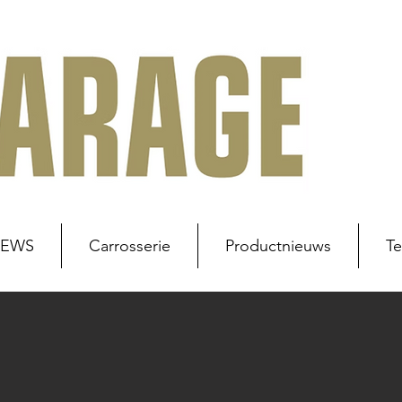
NEWS
Carrosserie
Productnieuws
Te
uws
Werkplaats
Carrosserie