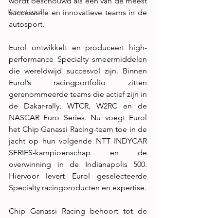
wordt beschouwd als een van de meest 
Reportages
succesvolle en innovatieve teams in de 
autosport.
Eurol ontwikkelt en produceert high-
performance Specialty smeermiddelen 
die wereldwijd succesvol zijn. Binnen 
Eurol’s racingportfolio zitten 
gerenommeerde teams die actief zijn in 
de Dakar-rally, WTCR, W2RC en de 
NASCAR Euro Series. Nu voegt Eurol 
het Chip Ganassi Racing-team toe in de 
jacht op hun volgende NTT INDYCAR 
SERIES-kampioenschap en de 
overwinning in de Indianapolis 500. 
Hiervoor levert Eurol geselecteerde 
Specialty racingproducten en expertise.
Chip Ganassi Racing behoort tot de 