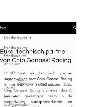
Post
Branche nieuws
Branche nieuws
Eurol technisch partner
Branchenieuws
van Chip Ganassi Racing
Werkplaats
Carrosserie
Eurol gaat als technisch partner 
samenwerken met Chip Ganassi Racing 
Productnieuws
in het INDYCAR SERIES-seizoen 2025. 
E-NEWS
Chip Ganassi Racing is al meer dan 35 
jaar een gevestigde naam in de 
Techniek
wereldwijde autosportindustrie en 
Bedrijfsbezoeken