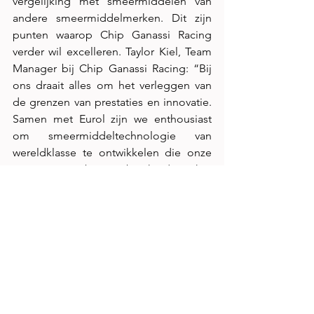
vergelijking met smeermiddelen van 
andere smeermiddelmerken. Dit zijn 
punten waarop Chip Ganassi Racing 
verder wil excelleren. Taylor Kiel, Team 
Manager bij Chip Ganassi Racing: “Bij 
ons draait alles om het verleggen van 
de grenzen van prestaties en innovatie. 
Samen met Eurol zijn we enthousiast 
om smeermiddeltechnologie van 
wereldklasse te ontwikkelen die onze 
prestaties en betrouwbaarheid op het 
circuit verbetert, zodat we voorop 
blijven lopen in een dynamische en 
hypercompetitieve omgeving.” 
Sebastiaan Nieland, Innovation 
Manager bij Eurol, voegt toe: “Met 
deze samenwerking verleggen we echt 
de grenzen van wat fysiek en chemisch 
mogelijk is om de perfecte balans 