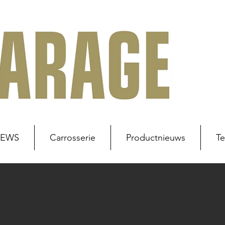
NEWS
Carrosserie
Productnieuws
Te
uws
Werkplaats
Carrosserie