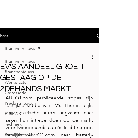
Post
Branche nieuws
Branche nieuws
EV'S AANDEEL GROEIT
Branchenieuws
GESTAAG OP DE
Werkplaats
2DEHANDS MARKT.
Carrosserie
AUTO1.com
 publiceerde zopas zijn 
Productnieuws
jaarlijkse studie van EV's. Hieruit blijkt 
dat elektrische auto’s langzaam maar 
E-NEWS
zeker hun intrede doen op de markt 
Techniek
voor tweedehands auto's. In dit rapport 
Bedrijfsbezoeken
verwijst 
AUTO1.com
 naar batterij-