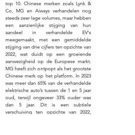
top 10. Chinese merken zoals Lynk & 
Co, MG en Aiways verhandelen nog 
steeds zeer lage volumes, maar hebben 
een aanzienlijke stijging van hun 
aandeel in verhandelde EV's 
meegemaakt, met een gemiddelde 
stijging van drie cijfers ten opzichte van 
2022, wat duidt op een groeiende 
aanwezigheid op de Europese markt. 
MG heeft zich ontpopt als het grootste 
Chinese merk op het platform. In 2023 
was meer dan 65% van de verhandelde 
elektrische auto’s tussen de 1 en 5 jaar 
oud, terwijl ongeveer 33% ouder was 
dan 5 jaar. Dit is een subtiele 
verschuiving ten opzichte van 2022, 
toen 70% van de verhandelde EV's 
tussen 1 en 5 jaar oud waren en 30% 
ouder dan 5 jaar. Deze trend wijst op 