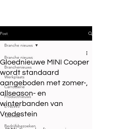
Post
Branche nieuws
Branche nieuws
Gloednieuwe MINI Cooper
Branchenieuws
wordt standaard
Werkplaats
aangeboden met zomer-,
Carrosserie
allseason- en
Productnieuws
winterbanden van
E-NEWS
Vredestein
Techniek
Bedrijfsbezoeken