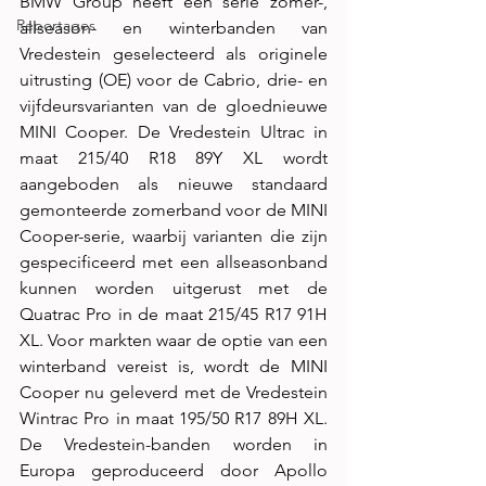
BMW Group heeft een serie zomer-, 
Reportages
allseason- en winterbanden van 
Vredestein geselecteerd als originele 
uitrusting (OE) voor de Cabrio, drie- en 
vijfdeursvarianten van de gloednieuwe 
MINI Cooper. De Vredestein Ultrac in 
maat 215/40 R18 89Y XL wordt 
aangeboden als nieuwe standaard 
gemonteerde zomerband voor de MINI 
Cooper-serie, waarbij varianten die zijn 
gespecificeerd met een allseasonband 
kunnen worden uitgerust met de 
Quatrac Pro in de maat 215/45 R17 91H 
XL. Voor markten waar de optie van een 
winterband vereist is, wordt de MINI 
Cooper nu geleverd met de Vredestein 
Wintrac Pro in maat 195/50 R17 89H XL. 
De Vredestein-banden worden in 
Europa geproduceerd door Apollo 