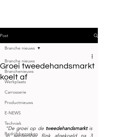
Post
Branche nieuws
Branche nieuws
Groei tweedehandsmarkt
Branchenieuws
koelt af
Werkplaats
Carrosserie
Productnieuws
E-NEWS
Techniek
“De groei op de 
tweedehandsmarkt 
is 
Bedrijfsbezoeken
in september flink afgekoeld na 3 