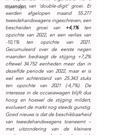
maanden van ‘double-digit’ groei. Er 
Reportages
werden afgelopen maand 55.277 
tweedehandswagens ingeschreven, een 
bescheiden groei van 
+4,1%
 ten 
opzichte van 2022, en een verlies van 
-10,1% ten opzichte van 2021. 
Gecumuleerd over de eerste negen 
maanden bedraagt de stijging +7,2% 
oftewel 34.752 eenheden meer dan in 
dezelfde periode van 2022, maar er is 
wel een achterstand van 25.343 stuks 
ten opzichte van 2021 (-4,7%). De 
interesse in de occasiewagen blijft dus 
hoog en hoewel de stijging mildert, 
evolueert de markt nog steeds gunstig. 
Goed nieuws is dat de beschikbaarheid 
van tweedehandswagens toeneemt – 
met uitzondering van de kleinere 