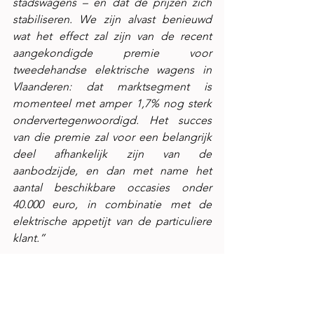
stadswagens – en dat de prijzen zich 
stabiliseren. We zijn alvast benieuwd 
wat het effect zal zijn van de recent 
aangekondigde premie voor 
tweedehandse elektrische wagens in 
Vlaanderen: dat marktsegment is 
momenteel met amper 1,7% nog sterk 
ondervertegenwoordigd. Het succes 
van die premie zal voor een belangrijk 
deel afhankelijk zijn van de 
aanbodzijde, en dan met name het 
aantal beschikbare occasies onder 
40.000 euro, in combinatie met de 
elektrische appetijt van de particuliere 
klant.”
“Bij de 
nieuwe wagens
 lijkt er dit jaar 
wel een marathonspurt aan de gang: in 