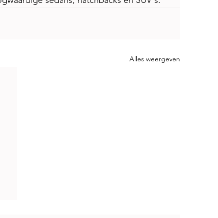
ogwaardige sedans, hatchbacks en SUV's.
Alles weergeven