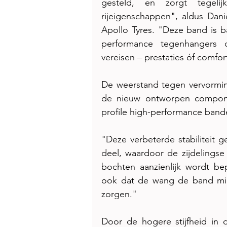
gesteld, en zorgt tegelij
rijeigenschappen", aldus Danie
Apollo Tyres. "Deze band is ba
performance tegenhangers d
vereisen – prestaties óf comfor
De weerstand tegen vervormin
de nieuw ontworpen componen
profile high-performance band
"Deze verbeterde stabiliteit g
deel, waardoor de zijdelingse
bochten aanzienlijk wordt bepe
ook dat de wang de band minde
zorgen."
Door de hogere stijfheid in 