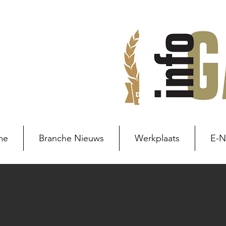
me
Branche Nieuws
Werkplaats
E-
Branche nieuws
Branchenie