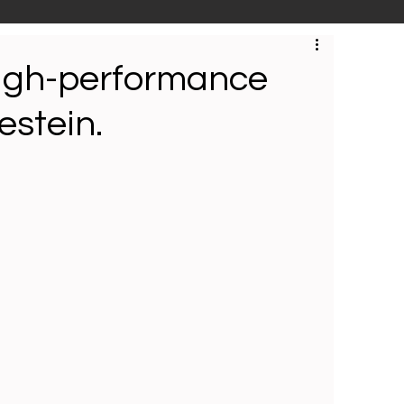
S
Techniek
Bedrijfsbezoeken
high-performance
stein.