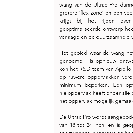
wang van de Ultrac Pro dunn
grotere 'flex-zone' en een vee
krijgt bij het rijden ove
geoptimaliseerde ontwerp heef
verlaagd en de duurzaamheid v
Het gebied waar de wang het 
genoemd - is opnieuw ontworp
kon het R&D-team van Apollo T
op ruwere oppervlakken verde
minimum beperken. Een opti
hieloppervlak heeft onder all
het oppervlak mogelijk gemaak
De Ultrac Pro wordt aangebode
van 18 tot 24 inch, en is ge