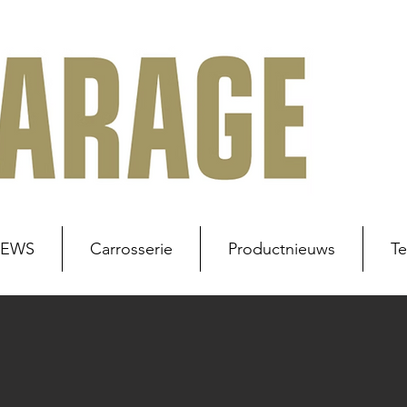
NEWS
Carrosserie
Productnieuws
Te
uws
Werkplaats
Carrosserie