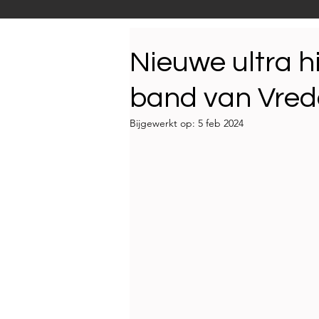
Productnieuws
E-NEW
Nieuwe ultra 
band van Vrede
Reportages
Bijgewerkt op:
5 feb 2024