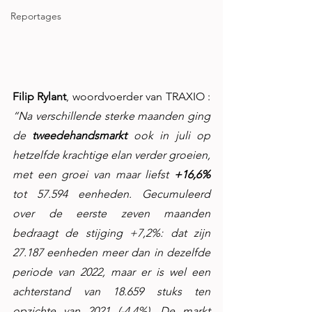
Reportages
Filip Rylant
, woordvoerder van TRAXIO :
“Na verschillende sterke maanden ging 
de 
tweedehandsmarkt 
ook in juli op 
hetzelfde krachtige elan verder groeien, 
met een groei van maar liefst 
+16,6%
tot 57.594 eenheden. Gecumuleerd 
over de eerste zeven maanden 
bedraagt de stijging +7,2%: dat zijn 
27.187 eenheden meer dan in dezelfde 
periode van 2022, maar er is wel een 
achterstand van 18.659 stuks ten 
opzichte van 2021 (-4,4%). De markt 