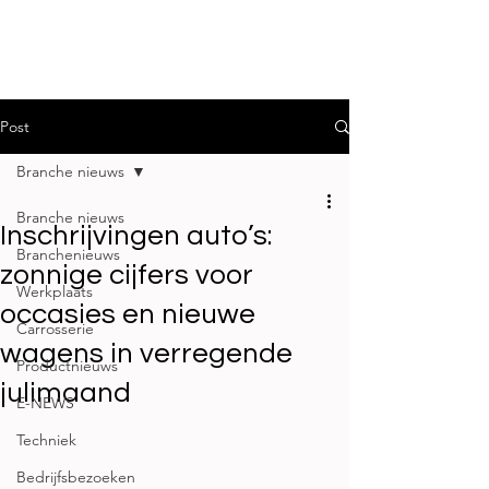
Post
Branche nieuws
Branche nieuws
Inschrijvingen auto’s:
Branchenieuws
zonnige cijfers voor
Werkplaats
occasies en nieuwe
Carrosserie
wagens in verregende
Productnieuws
julimaand
E-NEWS
Techniek
Bedrijfsbezoeken