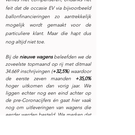
feit dat de occasie EV via bijvoorbeeld 
ballonfinancieringen zo aantrekkelijk 
mogelijk wordt gemaakt voor de 
particuliere klant. Maar die hapt dus 
nog altijd niet toe.
Bij de 
nieuwe wagens
 beleefden we de 
zoveelste topmaand op rij met ditmaal 
34.669 inschrijvingen (
+32,5%
) waardoor 
de eerste zeven maanden 
+35,0%
hoger uitkomen dan vorig jaar. We 
liggen echter nog een eind achter op 
de pre-Coronacijfers én gaat hier vaak 
nog om uitleveringen van wagens die 
eerder werden besteld. We merken dat 
leveringen stilaan terug vlotter 
beginnen te verlopen en bijgevolg zal 