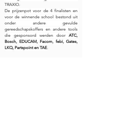
TRAXIO.
De prijzenpot voor de 4 finalisten en 
voor de winnende school bestond uit 
onder andere gevulde 
gereedschapskoffers en andere tools 
die gesponsord werden door 
ATC, 
Bosch, EDUCAM, Facom, febi, Gates, 
LKQ, Partspoint en TAE
.
De
 Franstalige editie
 Porte-Clés d’Or 
vond plaats op 24 april 2025 in Luik. De 
winnaar van die wedstrijd was Batiste 
Bertrand van het 
Institut des Arts et 
Métiers Virton
, dat meteen ook de 
winnende school werd.