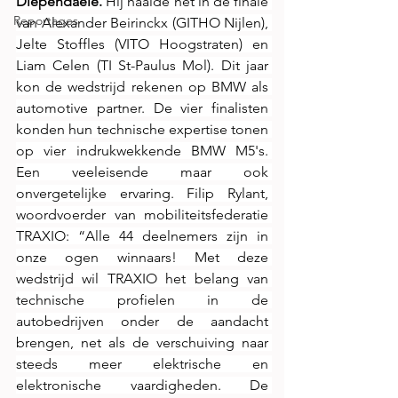
Diependaele. 
Hij haalde het in de finale 
Reportages
van Alexander Beirinckx (GITHO Nijlen), 
Jelte Stoffles (VITO Hoogstraten) en 
Liam Celen (TI St-Paulus Mol). Dit jaar 
kon de wedstrijd rekenen op BMW als 
automotive partner. De vier finalisten 
konden hun technische expertise tonen 
op vier indrukwekkende BMW M5's. 
Een veeleisende maar ook 
onvergetelijke ervaring. Filip Rylant, 
woordvoerder van mobiliteitsfederatie 
TRAXIO: “Alle 44 deelnemers zijn in 
onze ogen winnaars! Met deze 
wedstrijd wil TRAXIO het belang van 
technische profielen in de 
autobedrijven onder de aandacht 
brengen, net als de verschuiving naar 
steeds meer elektrische en 
elektronische vaardigheden. De 