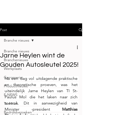
Post
Branche nieuws
Branche nieuws
Jarne Heylen wint de
Branchenieuws
Gouden Autosleutel 2025!
Werkplaats
Carrosserie
Na een dag vol uitdagende praktische 
en theoretische proeven, was het 
Productnieuws
uiteindelijk Jarne Heylen van TI St-
E-NEWS
Paulus Mol die het laken naar zich 
toetrok. Dit in aanwezigheid van 
Techniek
Minister -president 
Matthias 
Bedrijfsbezoeken