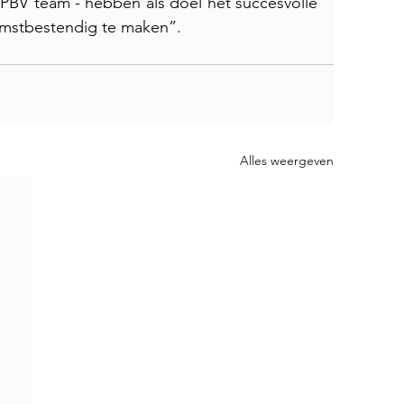
PBV team - hebben als doel het succesvolle 
omstbestendig te maken”.
Alles weergeven