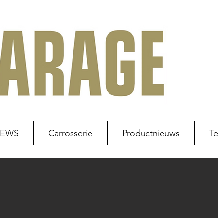
NEWS
Carrosserie
Productnieuws
Te
uws
Werkplaats
Carrosserie