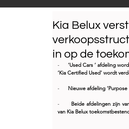
Productnieuws
E-NEW
Kia Belux vers
verkoopsstruc
Reportages
in op de toeko
-      
‘Used Cars ’ afdeling wordt
‘Kia Certified Used’ wordt ver
-      
Nieuwe afdeling ‘Purpose 
-      
Beide afdelingen zijn va
van Kia Belux toekomstbesten