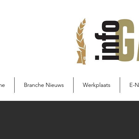
me
Branche Nieuws
Werkplaats
E-
Branche nieuws
Branchenie