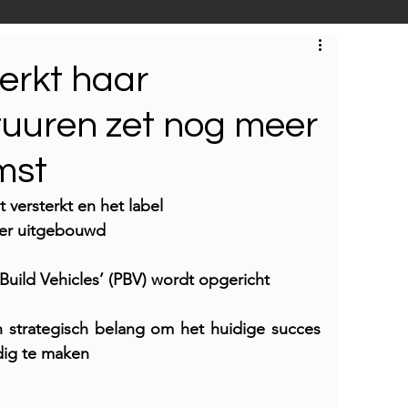
S
Techniek
Bedrijfsbezoeken
terkt haar
tuuren zet nog meer
mst
 versterkt en het label
der uitgebouwd 
Build Vehicles’ (PBV) wordt opgericht
n strategisch belang om het huidige succes 
dig te maken