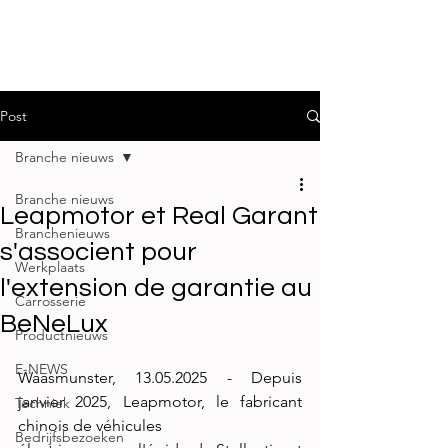
Post
Branche nieuws
Branche nieuws
Leapmotor et Real Garant
Branchenieuws
s'associent pour
Werkplaats
l'extension de garantie au
Carrosserie
BeNeLux
Productnieuws
E-NEWS
Waasmunster, 13.05.2025 - Depuis 
janvier 2025, Leapmotor, le fabricant 
Techniek
chinois de véhicules
Bedrijfsbezoeken