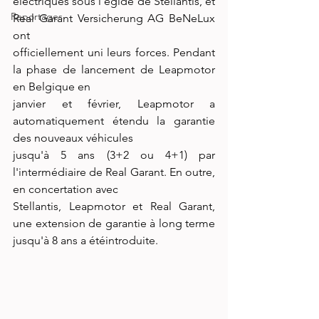
électriques sous l'égide de Stellantis, et 
Reportages
Real Garant Versicherung AG BeNeLux 
ont
officiellement uni leurs forces. Pendant 
la phase de lancement de Leapmotor 
en Belgique en
janvier et février, Leapmotor a 
automatiquement étendu la garantie 
des nouveaux véhicules
jusqu'à 5 ans (3+2 ou 4+1) par 
l'intermédiaire de Real Garant. En outre, 
en concertation avec
Stellantis, Leapmotor et Real Garant, 
une extension de garantie à long terme 
jusqu'à 8 ans a étéintroduite.