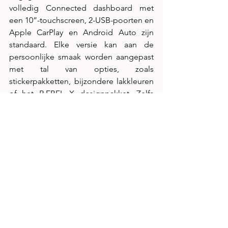
volledig Connected dashboard met 
een 10”-touchscreen, 2-USB-poorten en 
Apple CarPlay en Android Auto zijn 
standaard. Elke versie kan aan de 
persoonlijke smaak worden aangepast 
met tal van opties, zoals 
stickerpakketten, bijzondere lakkleuren 
of het R.EBEL X designpakket. Zelfs 
airconditioning en stoelverwarming 
behoren tot de mogelijkheden.
François Ligier, president van Ligier 
Group: “De Myli laat de ambitie van 
Ligier Group zien voor nieuwe 
mobiliteit. Ook weerspiegelt de Myli 
onze toewijding aan het bedenken en 
produceren van innovatieve en 
aantrekkelijke modellen die mobiliteit 
voor iedereen toegankelijk maken.”
Vijf jaar garantie