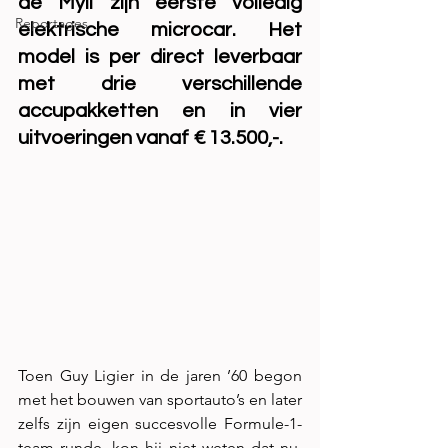
de Myli zijn eerste volledig 
Reportages
elektrische microcar. Het 
model is per direct leverbaar 
met drie verschillende 
accupakketten en in vier 
uitvoeringen vanaf € 13.500,-.  
Toen Guy Ligier in de jaren ’60 begon 
met het bouwen van sportauto’s en later 
zelfs zijn eigen succesvolle Formule-1-
team runde, kon hij niet weten dat nu, 