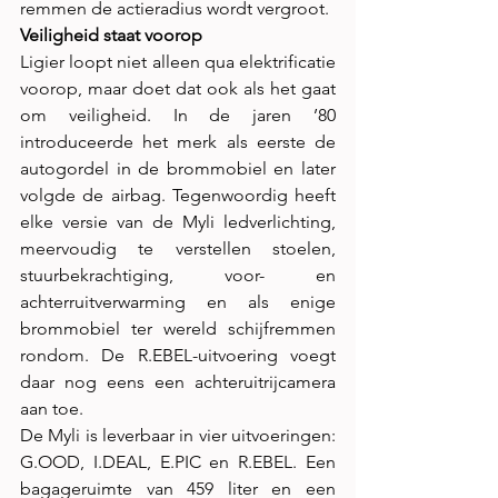
remmen de actieradius wordt vergroot.
Veiligheid staat voorop
Ligier loopt niet alleen qua elektrificatie 
voorop, maar doet dat ook als het gaat 
om veiligheid. In de jaren ’80 
introduceerde het merk als eerste de 
autogordel in de brommobiel en later 
volgde de airbag. Tegenwoordig heeft 
elke versie van de Myli ledverlichting, 
meervoudig te verstellen stoelen, 
stuurbekrachtiging, voor- en 
achterruitverwarming en als enige 
brommobiel ter wereld schijfremmen 
rondom. De R.EBEL-uitvoering voegt 
daar nog eens een achteruitrijcamera 
aan toe.
De Myli is leverbaar in vier uitvoeringen: 
G.OOD, I.DEAL, E.PIC en R.EBEL. Een 
bagageruimte van 459 liter en een 