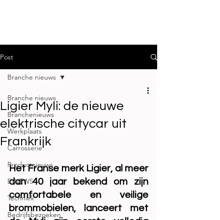
Post
Branche nieuws
Branche nieuws
Ligier Myli: de nieuwe
Branchenieuws
elektrische citycar uit
Werkplaats
Frankrijk
Carrosserie
Productnieuws
Het Franse merk Ligier, al meer 
E-NEWS
dan 40 jaar bekend om zijn 
comfortabele en veilige 
Techniek
brommobielen, lanceert met 
Bedrijfsbezoeken