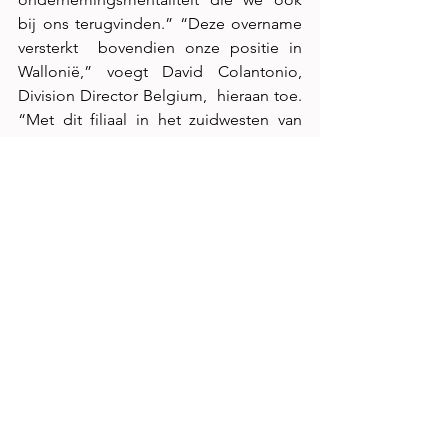
bij ons terugvinden.” “Deze overname 
versterkt  bovendien onze positie in 
Wallonië,” voegt David Colantonio, 
Division Director Belgium,  hieraan toe. 
“Met dit filiaal in het zuidwesten van 
Brussel, staan we ook in deze regio 
dichter  bij onze klanten en kunnen we 
hen optimaal van dienst zijn.” 
Jean-Michel Delattre, directeur van TPS, 
kijkt enthousiast naar de toekomst: 
“Met de steeds  toenemende 
consolidatie op de aftermarket, 
zochten we naar een langdurige 
samenwerking  met een partner die 
onze ondernemingsmentaliteit 
waardeert. In LKQ hebben we een 
sterke  partij gevonden die ons 