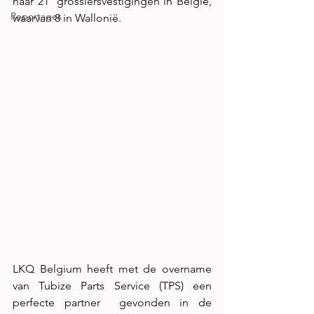
naar 21  grossiersvestigingen in België, 
Reportages
waarvan 8 in Wallonië.
LKQ Belgium heeft met de overname 
van Tubize Parts Service (TPS) een 
perfecte partner  gevonden in de 