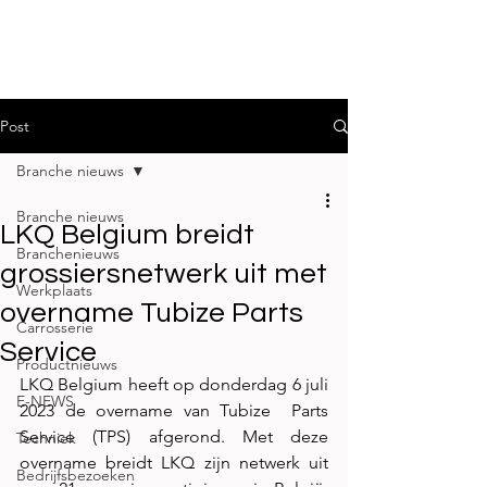
Post
Branche nieuws
Branche nieuws
LKQ Belgium breidt
Branchenieuws
grossiersnetwerk uit met
Werkplaats
overname Tubize Parts
Carrosserie
Service
Productnieuws
LKQ Belgium heeft op donderdag 6 juli 
E-NEWS
2023 de overname van Tubize  Parts 
Service (TPS) afgerond. Met deze 
Techniek
overname breidt LKQ zijn netwerk uit 
Bedrijfsbezoeken