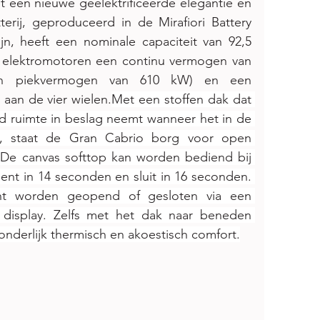
met een nieuwe geëlektrificeerde elegantie en 
rij, geproduceerd in de Mirafiori Battery 
jn, heeft een nominale capaciteit van 92,5 
W elektromotoren een continu vermogen van 
n piekvermogen van 610 kW) en een 
an de vier wielen.
Met een stoffen dak dat 
 ruimte in beslag neemt wanneer het in de 
, staat de Gran Cabrio borg voor open 
s. De canvas softtop kan worden bediend bij 
nt in 14 seconden en sluit in 16 seconden. 
 worden geopend of gesloten via een 
display. Zelfs met het dak naar beneden 
nderlijk thermisch en akoestisch comfort.