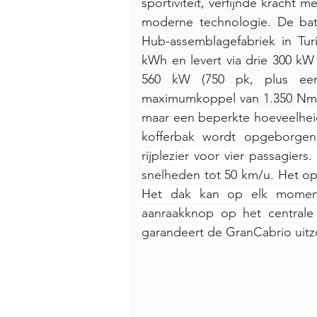
sportiviteit, verfijnde kracht 
moderne technologie. De batte
Hub-assemblagefabriek in Turi
kWh en levert via drie 300 k
560 kW (750 pk, plus ee
maximumkoppel van 1.350 Nm a
maar een beperkte hoeveelheid
kofferbak wordt opgeborgen
rijplezier voor vier passagier
snelheden tot 50 km/u. Het ope
Het dak kan op elk moment
aanraakknop op het centrale 
garandeert de GranCabrio uitzo