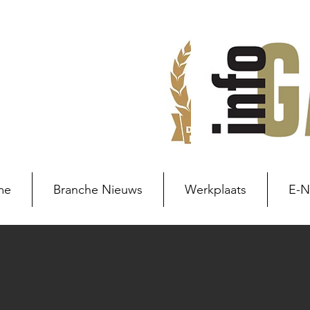
me
Branche Nieuws
Werkplaats
E-
Branche nieuws
Branchenie