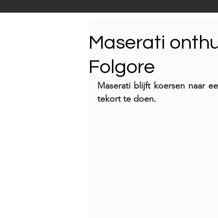
Productnieuws
E-NEW
Maserati onthu
Folgore
Reportages
Maserati blijft koersen naar ee
tekort te doen. 