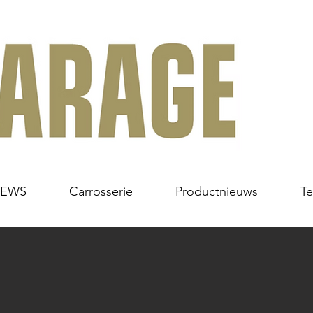
NEWS
Carrosserie
Productnieuws
Te
uws
Werkplaats
Carrosserie