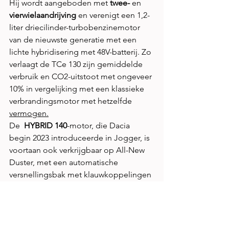
Hij wordt aangeboden met 
twee-
 en 
vierwielaandrijving
 en verenigt een 1,2-
liter driecilinder-turbobenzinemotor 
van de nieuwste generatie met een 
lichte hybridisering met 48V-batterij. Zo 
verlaagt de TCe 130 zijn gemiddelde 
verbruik en CO2-uitstoot met ongeveer 
10% in vergelijking met een klassieke 
verbrandingsmotor met hetzelfde 
vermogen.
De  
HYBRID 140
-motor, die Dacia 
begin 2023 introduceerde in Jogger, is 
voortaan ook verkrijgbaar op All-New 
Duster, met een automatische 
versnellingsbak met klauwkoppelingen 
zonder koppeling. All-New Duster 
HYBRID 140 kan tot 80% van de tijd 
zuiver elektrisch rijden in de stad, 
zonder dat de bestuurder daarvoor zijn 