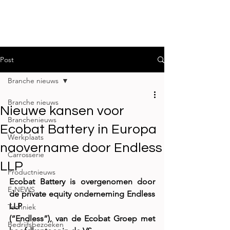
Post
Branche nieuws
Branche nieuws
Nieuwe kansen voor
Branchenieuws
Ecobat Battery in Europa
Werkplaats
naovername door Endless
Carrosserie
LLP
Productnieuws
Ecobat Battery is overgenomen door 
E-NEWS
de private equity onderneming Endless 
LLP
Techniek
(“Endless”), van de Ecobat Groep met 
Bedrijfsbezoeken