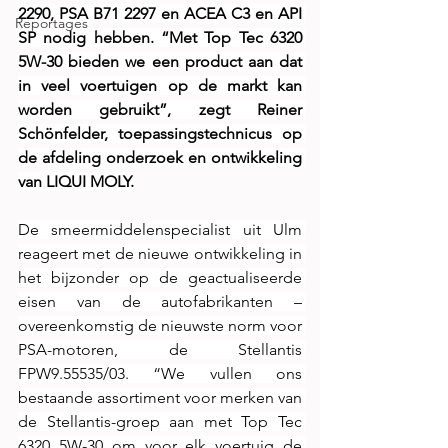
2290, PSA B71 2297 en ACEA C3 en API 
Reportages
SP nodig hebben. “Met Top Tec 6320 
5W-30 bieden we een product aan dat 
in veel voertuigen op de markt kan 
worden gebruikt”, zegt Reiner 
Schönfelder, toepassingstechnicus op 
de afdeling onderzoek en ontwikkeling 
van LIQUI MOLY.
De smeermiddelenspecialist uit Ulm 
reageert met de nieuwe ontwikkeling in 
het bijzonder op de geactualiseerde 
eisen van de autofabrikanten – 
overeenkomstig de nieuwste norm voor 
PSA-motoren, de Stellantis 
FPW9.55535/03. “We vullen ons 
bestaande assortiment voor merken van 
de Stellantis-groep aan met Top Tec 
6320 5W-30 om voor elk voertuig de 