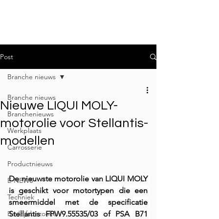
Post
Branche nieuws
Branche nieuws
Nieuwe LIQUI MOLY-
Branchenieuws
motorolie voor Stellantis-
Werkplaats
modellen
Carrosserie
Productnieuws
De nieuwste motorolie van LIQUI MOLY 
E-NEWS
is geschikt voor motortypen die een 
Techniek
smeermiddel met de specificatie 
Bedrijfsbezoeken
Stellantis FPW9.55535/03 of PSA B71 