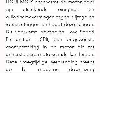
LIQUI MOLY beschermt de motor door 
zijn uitstekende reinigings- en 
vuilopnamevermogen tegen slijtage en 
roetafzettingen en houdt deze schoon. 
Dit voorkomt bovendien Low Speed 
Pre-Ignition (LSPI), een ongewenste 
voorontsteking in de motor die tot 
onherstelbare motorschade kan leiden. 
Deze vroegtijdige verbranding treedt 
op bij moderne downsizing 
benzinemotoren met directe inspuiting. 
“Onze nieuwe Top Tec 6320 5W-30 
beschermt de motor en draagt bij aan 
een langere levensduur”, stelt Reiner 
Schönfelder vast.