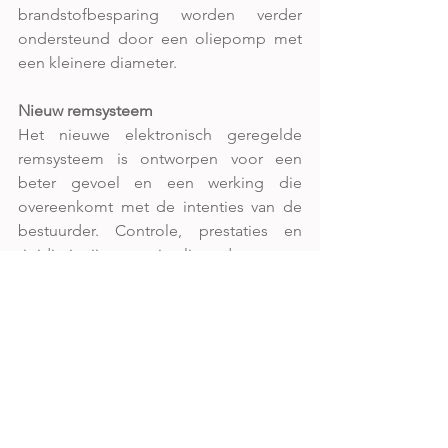
brandstofbesparing worden verder 
ondersteund door een oliepomp met 
een kleinere diameter.
Nieuw remsysteem
Het nieuwe elektronisch geregelde 
remsysteem is ontworpen voor een 
beter gevoel en een werking die 
overeenkomt met de intenties van de 
bestuurder. Controle, prestaties en 
rigiditeit zijn geoptimaliseerd voor een 
natuurlijk en lineair remgevoel. Een on-
demand druksysteem geleverd door 
een multifunctionele VSC-eenheid vult 
het conventionele druksysteem aan en 
verbetert het remgevoel. Door de 
coöperatieve remregeling wordt de 
hydraulische remkracht met de 
regeneratieve remwerking van de 