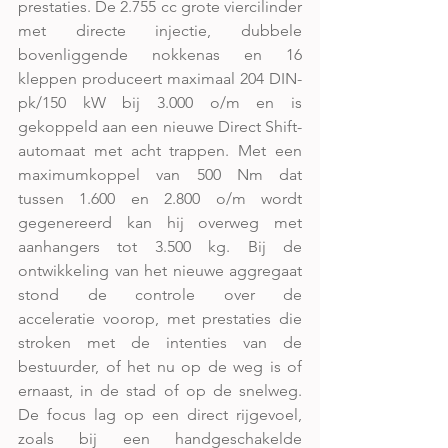
prestaties. De 2.755 cc grote viercilinder 
met directe injectie, dubbele 
bovenliggende nokkenas en 16 
kleppen produceert maximaal 204 DIN-
pk/150 kW bij 3.000 o/m en is 
gekoppeld aan een nieuwe Direct Shift-
automaat met acht trappen. Met een 
maximumkoppel van 500 Nm dat 
tussen 1.600 en 2.800 o/m wordt 
gegenereerd kan hij overweg met 
aanhangers tot 3.500 kg. Bij de 
ontwikkeling van het nieuwe aggregaat 
stond de controle over de 
acceleratie voorop, met prestaties die 
stroken met de intenties van de 
bestuurder, of het nu op de weg is of 
ernaast, in de stad of op de snelweg. 
De focus lag op een direct rijgevoel, 
zoals bij een handgeschakelde 