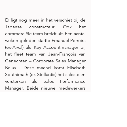
Er ligt nog meer in het verschiet bij de 
Japanse constructeur. Ook het 
commerciële team breidt uit. Een aantal 
weken geleden startte Emanuel Perreira 
(ex-Arval) als Key Accountmanager bij 
het fleet team van Jean-François van 
Genechten – Corporate Sales Manager 
Belux.  Deze maand komt Elisabeth 
Southimath (ex-Stellantis) het salesteam 
versterken als Sales Performance 
Manager. Beide nieuwe medewerkers 
krijgen het Franstalige landsgedeelte 
onder hun hoede. Deze belangrijke 
aanwinsten vervolledigen het Nissan 
Sales Team van Danny Olemans – 
Country Sales Manager Belux, die met 