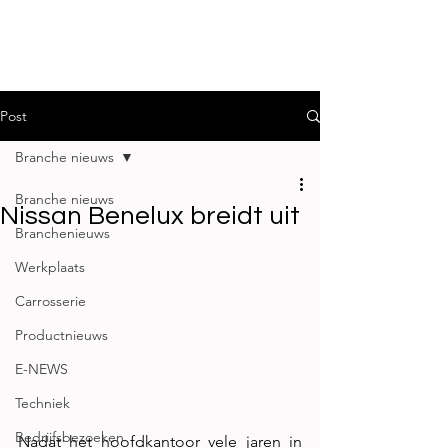
Post
Branche nieuws
Branche nieuws
Nissan Benelux breidt uit
Branchenieuws
Werkplaats
Carrosserie
Productnieuws
E-NEWS
Techniek
Bedrijfsbezoeken
Nadat het hoofdkantoor vele jaren in 