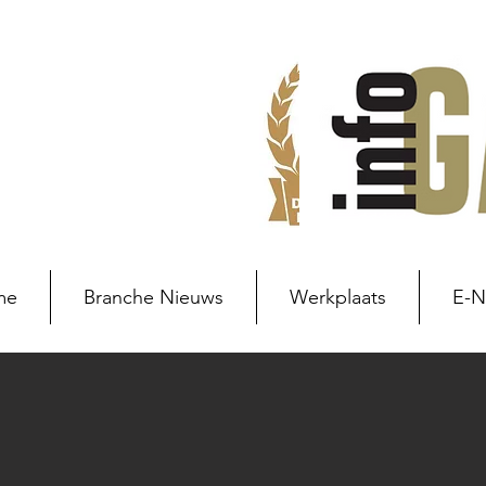
me
Branche Nieuws
Werkplaats
E-
Branche nieuws
Branchenie