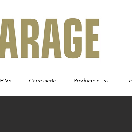
NEWS
Carrosserie
Productnieuws
Te
uws
Werkplaats
Carrosserie