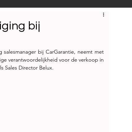
S
Techniek
Bedrijfsbezoeken
ging bij
ng salesmanager bij CarGarantie, neemt met 
ige verantwoordelijkheid voor de verkoop in 
s Sales Director Belux.