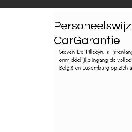
Productnieuws
E-NEW
Personeelswijzi
CarGarantie
Reportages
Steven De Pillecyn, al jarenla
onmiddellijke ingang de volled
België en Luxemburg op zich al