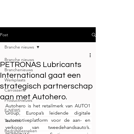
Post
Branche nieuws
Branche nieuws
PETRONAS Lubricants
Branchenieuws
International gaat een
Werkplaats
strategisch partnerschap
Carrosserie
aan met Autohero.
Productnieuws
Autohero is het retailmerk van AUTO1 
E-NEWS
Group, Europa’s leidende digitale 
automotiveplatform voor de aan- en 
Techniek
verkoop van tweedehandsauto’s. 
Bedrijfsbezoeken