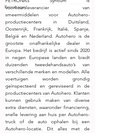
PETRONAS Syntium is 
Reportages
voorkeursleverancier van 
smeermiddelen voor Autohero-
productiecenters in Duitsland, 
Oostenrijk, Frankrijk, Italië, Spanje, 
België en Nederland. Autohero is de 
grootste onafhankelijke dealer in 
Europa. Het bedrijf is actief sinds 2020 
in negen Europese landen en biedt 
duizenden tweedehandsauto’s van 
verschillende merken en modellen. Alle 
voertuigen worden grondig 
geïnspecteerd en gereviseerd in de 
productiecenters van Autohero. Klanten 
kunnen gebruik maken van diverse 
extra diensten, waaronder financiering, 
snelle levering aan huis per Autohero-
truck of de auto ophalen bij een 
Autohero-locatie. Dit alles met de 