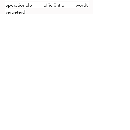
operationele efficiëntie wordt 
verbeterd.
Alles weergeven
Recente blogposts