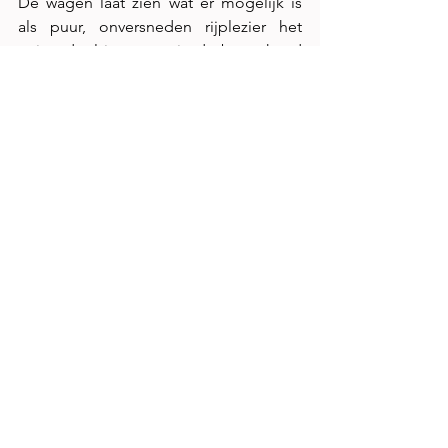
De wagen laat zien wat er mogelijk is 
als puur, onversneden rijplezier het 
enige doel is en passie de bovenhand 
krijgt.
Alles weergeven
Recente blogposts