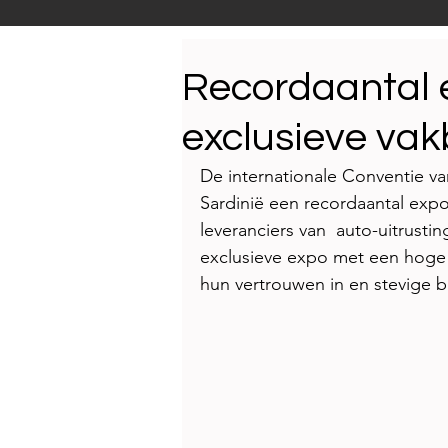
Productnieuws
E-NEW
Recordaantal 
exclusieve va
Reportages
De internationale Conventie va
Sardinië een recordaantal ex
leveranciers van  auto-uitrust
exclusieve expo met een hoge
hun vertrouwen in en stevige 