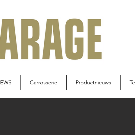
NEWS
Carrosserie
Productnieuws
Te
uws
Werkplaats
Carrosserie