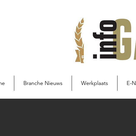
me
Branche Nieuws
Werkplaats
E-
Branche nieuws
Branchenie