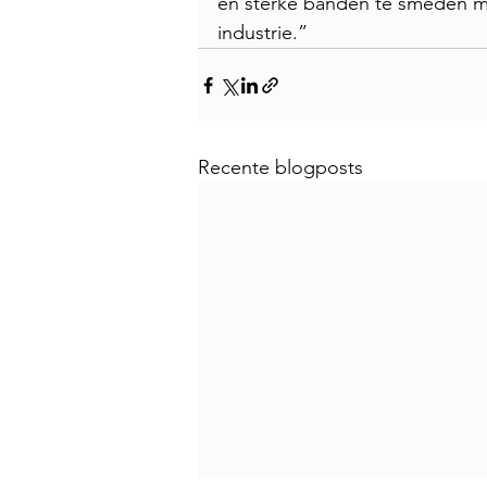
en sterke banden te smeden m
industrie.” 
Recente blogposts