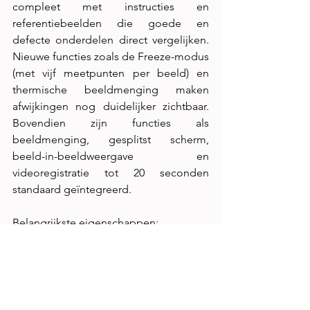
compleet met instructies en 
referentiebeelden die goede en 
defecte onderdelen direct vergelijken. 
Nieuwe functies zoals de Freeze-modus 
(met vijf meetpunten per beeld) en 
thermische beeldmenging maken 
afwijkingen nog duidelijker zichtbaar. 
Bovendien zijn functies als 
beeldmenging, gesplitst scherm, 
beeld-in-beeldweergave en 
videoregistratie tot 20 seconden 
standaard geïntegreerd.
Belangrijkste eigenschappen:
4.800 temperatuurzones, 
temperatuurbereik van -20 tot 450 
°C
4,3-inch IPS kleurenscherm met 