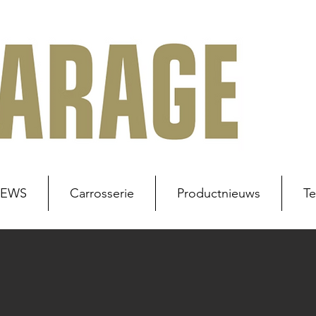
NEWS
Carrosserie
Productnieuws
Te
uws
Werkplaats
Carrosserie