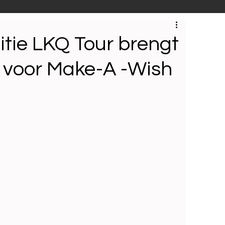
S
Techniek
Bedrijfsbezoeken
itie LKQ Tour brengt
p voor Make-A -Wish