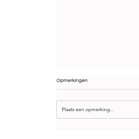
Opmerkingen
Plaats een opmerking...
Best Brands 2026