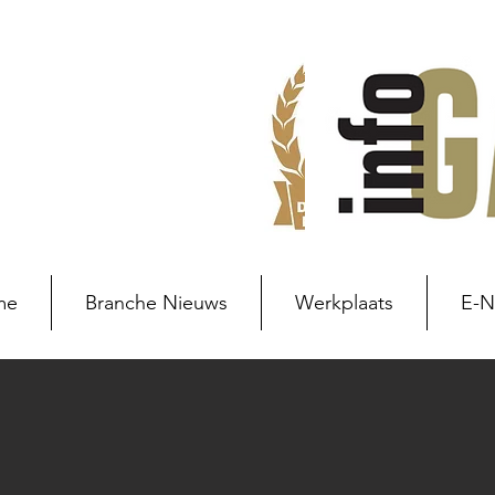
me
Branche Nieuws
Werkplaats
E-
Branche nieuws
Branchenie