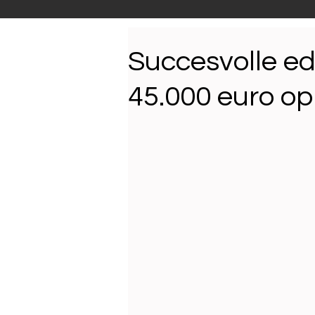
Productnieuws
E-NEW
Succesvolle ed
45.000 euro o
Reportages