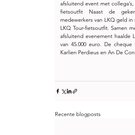
afsluitend event met collega’s,
fietsoutfit Naast de geke
medewerkers van LKQ geld in m
LKQ Tour-fietsoutfit. Samen m
afsluitend evenement haalde 
van 45.000 euro. De cheque 
Karlien Perdieus en An De Coni
Recente blogposts