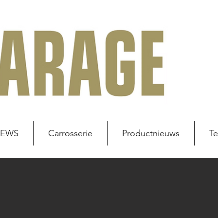
NEWS
Carrosserie
Productnieuws
Te
uws
Werkplaats
Carrosserie