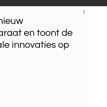
S
Techniek
Bedrijfsbezoeken
 nieuw
araat en toont de
ale innovaties op