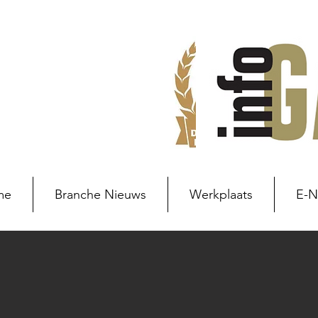
me
Branche Nieuws
Werkplaats
E-
Branche nieuws
Branchenie