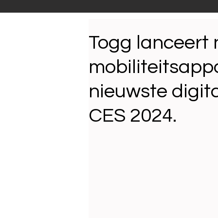
Productnieuws
E-NEW
Togg lanceert
mobiliteitsapp
Reportages
nieuwste digit
CES 2024.