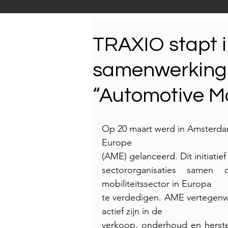
Productnieuws
E-NEW
TRAXIO stapt 
samenwerking
Reportages
“Automotive Mo
Op 20 maart werd in Amsterdam
Europe
(AME) gelanceerd. Dit initiatie
sectororganisaties same
mobiliteitssector in Europa
te verdedigen. AME vertegenwo
actief zijn in de
verkoop, onderhoud en herstell