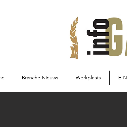
me
Branche Nieuws
Werkplaats
E-
Branche nieuws
Branchenie