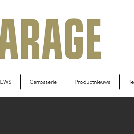
NEWS
Carrosserie
Productnieuws
Te
uws
Werkplaats
Carrosserie