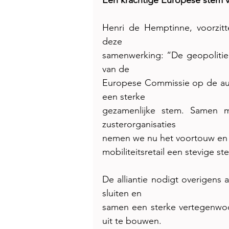
Een krachtige Europese stem vo
Henri de Hemptinne, voorzitt
deze
samenwerking: “De geopolitie
van de
Europese Commissie op de aut
een sterke
gezamenlijke stem. Samen m
zusterorganisaties
nemen we nu het voortouw en d
mobiliteitsretail een stevige st
De alliantie nodigt overigens a
sluiten en
samen een sterke vertegenwoo
uit te bouwen.