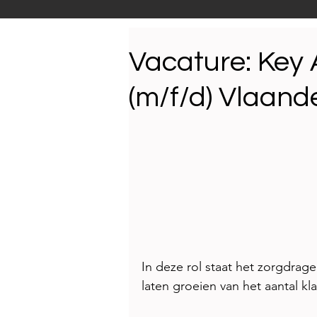
Productnieuws
E-NEW
Vacature: Key
(m/f/d) Vlaand
Reportages
In deze rol staat het zorgdrag
laten groeien van het aantal kl