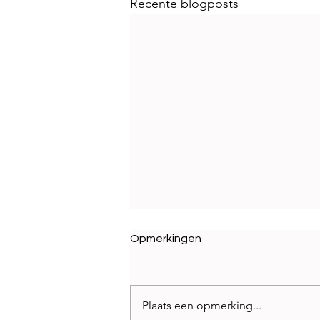
Recente blogposts
Opmerkingen
Plaats een opmerking...
Best Brands 2026