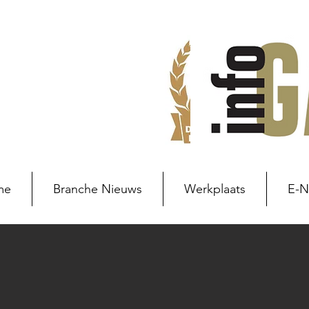
me
Branche Nieuws
Werkplaats
E-
Branche nieuws
Branchenie