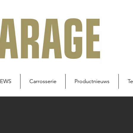
NEWS
Carrosserie
Productnieuws
Te
uws
Werkplaats
Carrosserie