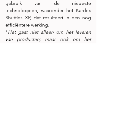
gebruik van de nieuwste 
technologieën, waaronder het Kardex 
Shuttles XP, dat resulteert in een nog 
efficiëntere werking.
"
Het gaat niet alleen om het leveren 
van producten; maar ook om het 
bieden van waarde, kwaliteit en 
betrouwbaarheid aan onze klanten
", 
benadrukt Herald Nijenhuis, mede-
eigenaar van Kavo Parts. "
We zijn er 
trots op dat we niet alleen producten 
leveren, maar complete oplossingen 
waardoor onze klanten kunnen groeien 
in een snel veranderende markt
."