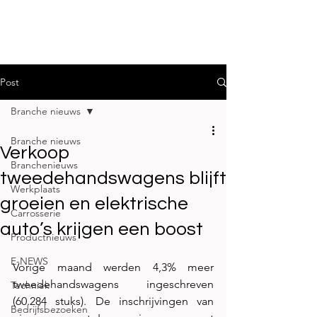
Post
Branche nieuws
Branche nieuws
Verkoop
Branchenieuws
tweedehandswagens blijft
Werkplaats
groeien en elektrische
Carrosserie
auto’s krijgen een boost
Productnieuws
E-NEWS
Vorige maand werden 4,3% meer 
tweedehandswagens ingeschreven 
Techniek
(60.284 stuks). De inschrijvingen van 
Bedrijfsbezoeken