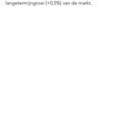
langetermijngroei (+0,5%) van de markt, 
moet de daling in mei gerelativeerd 
worden. 
Alles weergeven
Recente blogposts