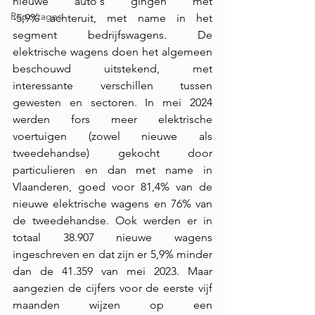
nieuwe auto's gingen met 
Reportages
-5,9% achteruit, met name in het 
segment bedrijfswagens. De 
elektrische wagens doen het algemeen 
beschouwd uitstekend, met 
interessante verschillen tussen 
gewesten en sectoren. In mei 2024 
werden fors meer elektrische 
voertuigen (zowel nieuwe als 
tweedehandse) gekocht door 
particulieren en dan met name in 
Vlaanderen, goed voor 81,4% van de 
nieuwe elektrische wagens en 76% van 
de tweedehandse. Ook werden er in 
totaal 38.907 nieuwe wagens 
ingeschreven en dat zijn er 5,9% minder 
dan de 41.359 van mei 2023. Maar 
aangezien de cijfers voor de eerste vijf 
maanden wijzen op een 