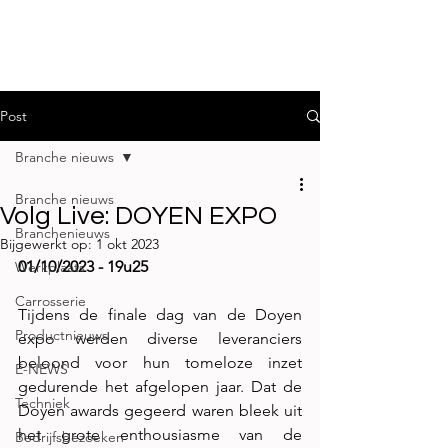
Post
Branche nieuws
Branche nieuws
Volg Live: DOYEN EXPO
Branchenieuws
Bijgewerkt op:
1 okt 2023
01/10/2023 - 19u25
Werkplaats
Carrosserie
Tijdens de finale dag van de Doyen 
Productnieuws
expo werden diverse leveranciers 
beloond voor hun tomeloze inzet 
E-NEWS
gedurende het afgelopen jaar. Dat de 
Techniek
Doyen awards gegeerd waren bleek uit 
het grote enthousiasme van de 
Bedrijfsbezoeken