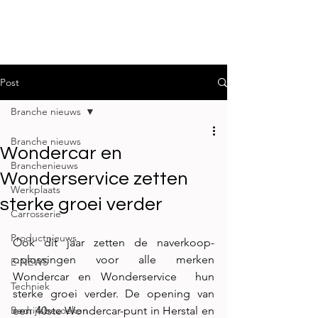
Post
Branche nieuws
Branche nieuws
Wondercar en
Branchenieuws
Wonderservice zetten
Werkplaats
sterke groei verder
Carrosserie
Productnieuws
Ook dit jaar zetten de naverkoop-
oplossingen voor alle merken 
E-NEWS
Wondercar en Wonderservice  hun 
Techniek
sterke groei verder. De opening van 
Bedrijfsbezoeken
een 40ste Wondercar-punt in Herstal en 