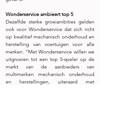
Wonderservice ambieert top 5
Dezelfde sterke groeiambities gelden 
ook voor Wonderservice dat zich richt 
op kwalitief mechanisch onderhoud en 
herstelling van voertuigen voor alle 
merken. “Met Wonderservice willen we 
uitgroeien tot een top 5-speler op de 
markt van de aanbieders van 
multimerken mechanisch onderhoud 
en herstellingen, uiteraard met 
nationale dekking. Ook hier trekken we 
onze filosofie om mensen mobiel te 
houden dankzij een transparante, 
efficiënte en betrouwbare 
dienstverlening door in al onze 
vestigingen”, bevestigt Frank Deroy 
nog.