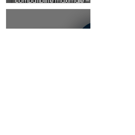
compatibilité maximale –
moins d’efforts pour l’atelier
WOLF LUBRICANTS obtient
un score NPS remarquable
dans une étude
indépendante menée par
Wolk & Nikolic