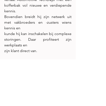
kofferbak vol nieuwe en verdiepende 
kennis.
Bovendien breidt hij zijn netwerk uit 
met vakbroeders en -zusters wiens 
kennis en
kunde hij kan inschakelen bij complexe 
storingen. Daar profiteert zijn 
werkplaats en
zijn klant direct van.
Breed aanbod onderwerpen
Automotive TechDays belooft hét 
event te worden voor iedere 
autotechnicus die
verdieping zoekt en zijn vakmanschap 
verder wil ontwikkelen. Het aanbod van
onderwerpen is daarom gevarieerd: 
Netwerkanalyse, Diagnose aan EV,