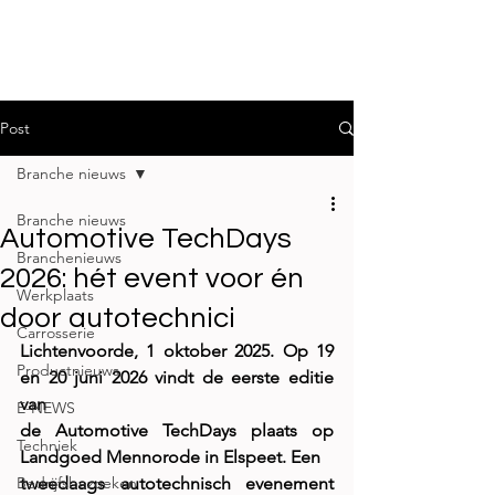
Post
Branche nieuws
Branche nieuws
Automotive TechDays
Branchenieuws
2026: hét event voor én
Werkplaats
door autotechnici
Carrosserie
Lichtenvoorde, 1 oktober 2025. Op 19 
Productnieuws
en 20 juni 2026 vindt de eerste editie 
van
E-NEWS
de Automotive TechDays plaats op 
Techniek
Landgoed Mennorode in Elspeet. Een
Bedrijfsbezoeken
tweedaags autotechnisch evenement 