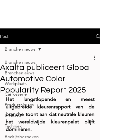
Post
Branche nieuws
Branche nieuws
Axalta publiceert Global
Branchenieuws
Automotive Color
Werkplaats
Popularity Report 2025
Carrosserie
Het langstlopende en meest 
Productnieuws
uitgebreide kleurenrapport van de 
branche toont aan dat neutrale kleuren 
E-NEWS
het wereldwijde kleurenpalet blijft 
Techniek
domineren.
Bedrijfsbezoeken