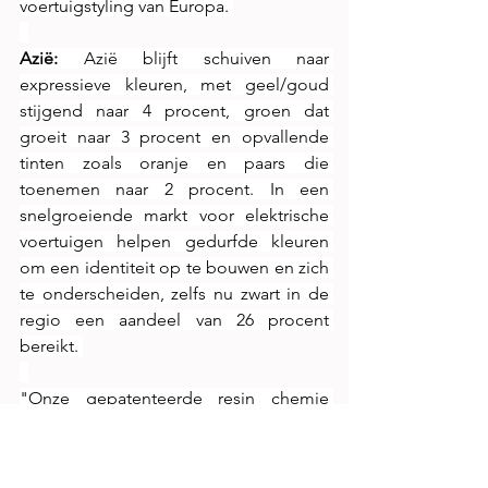
voertuigstyling van Europa. 
Azië: 
Azië blijft schuiven naar 
expressieve kleuren, met geel/goud 
stijgend naar 4 procent, groen dat 
groeit naar 3 procent en opvallende 
tinten zoals oranje en paars die 
toenemen naar 2 procent. In een 
snelgroeiende markt voor elektrische 
voertuigen helpen gedurfde kleuren 
om een identiteit op te bouwen en zich 
te onderscheiden, zelfs nu zwart in de 
regio een aandeel van 26 procent 
bereikt. 
"Onze gepatenteerde resin chemie 
stelt Axalta in staat een uitgebreid 
kleurenpalet te ontwikkelen en te 
leveren dat voldoet aan de 