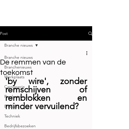
Post
Branche nieuws
Branche nieuws
De remmen van de
Branchenieuws
toekomst
Werkplaats
'by wire', zonder 
Carrosserie
remschijven of 
remblokken en 
Productnieuws
minder vervuilend?
E-NEWS
Techniek
Bedrijfsbezoeken