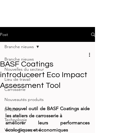
Post
Branche nieuws
Branche nieuws
BASF Coatings
Nouvelles du secteur
introduceert Eco Impact
Lieu de travail
Assessment Tool
Carrosserie
Nouveautés produits
Un nouvel outil de BASF Coatings aide 
E-NEWS
les ateliers de carrosserie à
Technologie
améliorer leurs performances 
Visites d'entreprise
écologiques et économiques