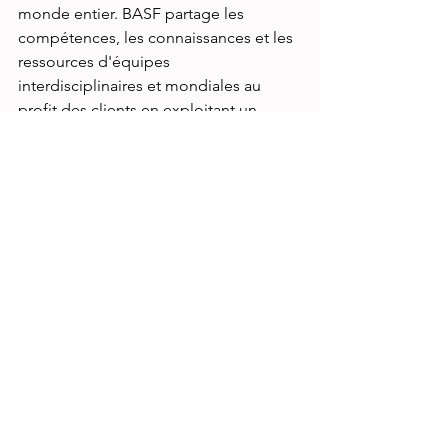
monde entier. BASF partage les 
compétences, les connaissances et les 
ressources d'équipes
interdisciplinaires et mondiales au 
profit des clients en exploitant un 
réseau collaboratif de sites en Europe, 
en Amérique du Nord, en Amérique 
du Sud et en Asie-Pacifique. En 2024, la 
division Coatings a réalisé un chiffre 
d'affaires mondial d'environ 4,3 
milliards d'euros.
À propos de BASF
Chez BASF, nous créons une chimie 
pour un avenir durable. Notre ambition 
: Nous voulons être l'entreprise 
chimique préférée pour permettre la 
transformation verte de nos clients. 
Nous combinons le succès 