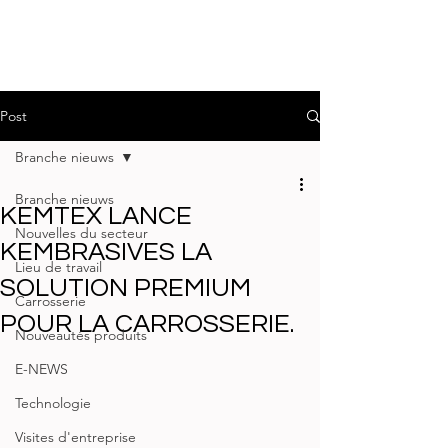
Post
Branche nieuws
Branche nieuws
KEMTEX LANCE
Nouvelles du secteur
KEMBRASIVES LA
Lieu de travail
SOLUTION PREMIUM
Carrosserie
POUR LA CARROSSERIE.
Nouveautés produits
E-NEWS
Technologie
Visites d'entreprise