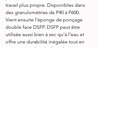
travail plus propre. Disponibles dans 
des granulométries de P40 à P600. 
Vient ensuite l’éponge de ponçage 
double face DSFP. DSFP peut être 
utilisée aussi bien à sec qu’à l’eau et 
offre une durabilité inégalée tout en 
garantissant des résultats de ponçage 
parfaits. Disponible en grains 320, 500, 
800 et 1000.